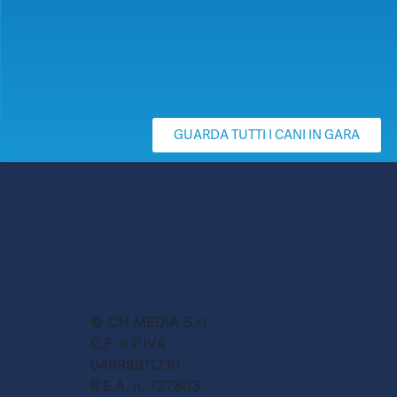
GUARDA TUTTI I CANI IN GARA
© CN MEDIA S.r.l.
C.F. e P.IVA
04998911210
R.E.A. n. 727803