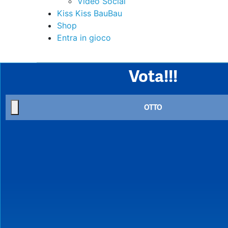
Video Social
Kiss Kiss BauBau
Shop
Entra in gioco
Vota!!!
OTTO