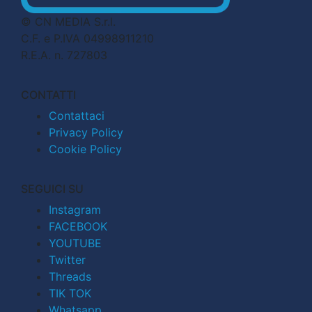
© CN MEDIA S.r.l.
C.F. e P.IVA 04998911210
R.E.A. n. 727803
CONTATTI
Contattaci
Privacy Policy
Cookie Policy
SEGUICI SU
Instagram
FACEBOOK
YOUTUBE
Twitter
Threads
TIK TOK
Whatsapp