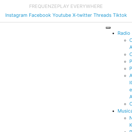
FREQUENZE
PLAY EVERYWHERE
Instagram
Facebook
Youtube
X-twitter
Threads
Tiktok
Radio
A
C
P
P
I
A
C
Music
K