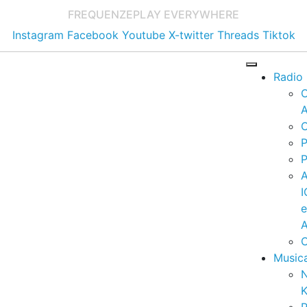
FREQUENZE
PLAY EVERYWHERE
Instagram
Facebook
Youtube
X-twitter
Threads
Tiktok
Radio
A
C
P
P
I
A
C
Music
K