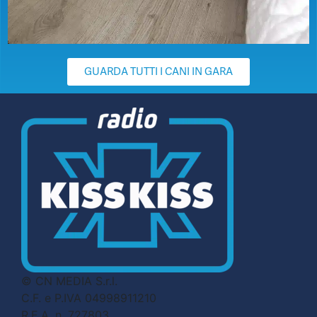
GUARDA TUTTI I CANI IN GARA
© CN MEDIA S.r.l.
C.F. e P.IVA 04998911210
R.E.A. n. 727803