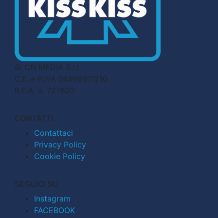
© CN MEDIA S.r.l.
C.F. e P.IVA 04998911210
R.E.A. n. 727803
CONTATTI
Contattaci
Privacy Policy
Cookie Policy
SEGUICI SU
Instagram
FACEBOOK