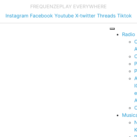
FREQUENZE
PLAY EVERYWHERE
Instagram
Facebook
Youtube
X-twitter
Threads
Tiktok
Radio
A
C
P
P
I
A
C
Music
K