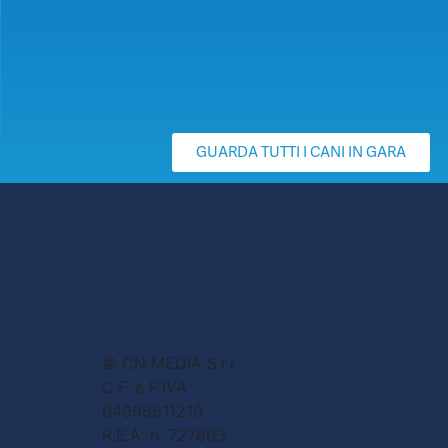
GUARDA TUTTI I CANI IN GARA
© CN MEDIA S.r.l.
C.F. e P.IVA
04998911210
R.E.A. n. 727803