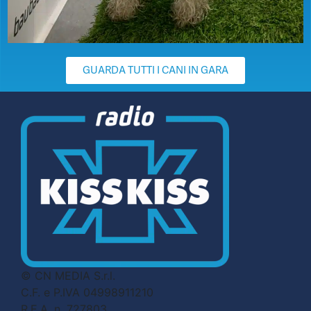
GUARDA TUTTI I CANI IN GARA
© CN MEDIA S.r.l.
C.F. e P.IVA 04998911210
R.E.A. n. 727803