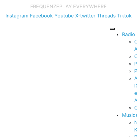
FREQUENZE
PLAY EVERYWHERE
Instagram
Facebook
Youtube
X-twitter
Threads
Tiktok
Radio
A
C
P
P
I
A
C
Music
K