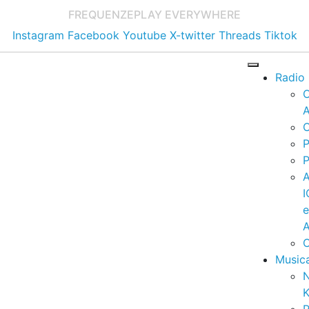
FREQUENZE
PLAY EVERYWHERE
Instagram
Facebook
Youtube
X-twitter
Threads
Tiktok
Radio
A
C
P
P
I
A
C
Music
K