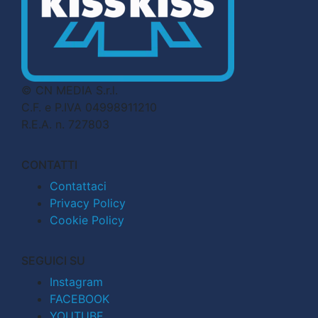
© CN MEDIA S.r.l.
C.F. e P.IVA 04998911210
R.E.A. n. 727803
CONTATTI
Contattaci
Privacy Policy
Cookie Policy
SEGUICI SU
Instagram
FACEBOOK
YOUTUBE