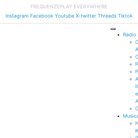
FREQUENZE
PLAY EVERYWHERE
Instagram
Facebook
Youtube
X-twitter
Threads
Tiktok
Radio
A
C
P
P
I
A
C
Music
K