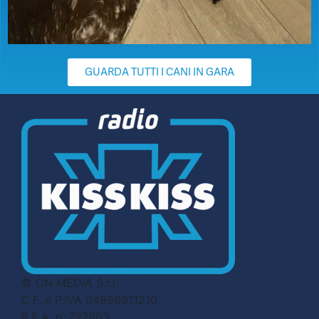
GUARDA TUTTI I CANI IN GARA
© CN MEDIA S.r.l.
C.F. e P.IVA 04998911210
R.E.A. n. 727803