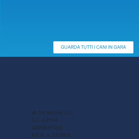
GUARDA TUTTI I CANI IN GARA
© CN MEDIA S.r.l.
C.F. e P.IVA
04998911210
R.E.A. n. 727803