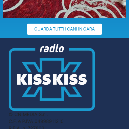
GUARDA TUTTI I CANI IN GARA
© CN MEDIA S.r.l.
C.F. e P.IVA 04998911210
R.E.A. n. 727803