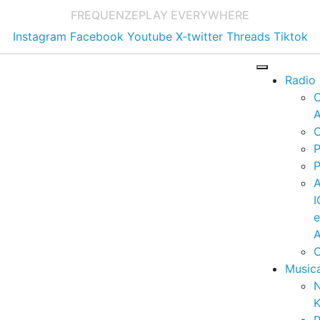
FREQUENZE
PLAY EVERYWHERE
Instagram
Facebook
Youtube
X-twitter
Threads
Tiktok
Radio
A
C
P
P
I
A
C
Music
K