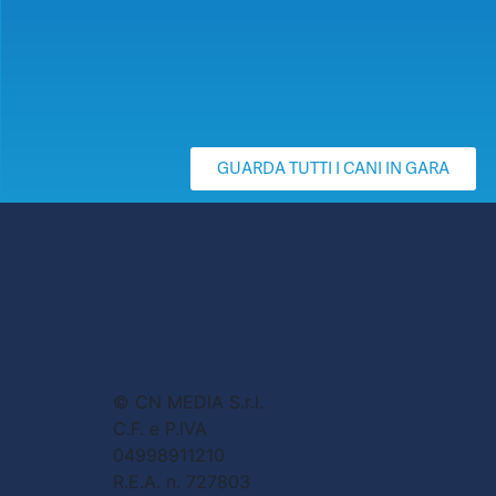
GUARDA TUTTI I CANI IN GARA
© CN MEDIA S.r.l.
C.F. e P.IVA
04998911210
R.E.A. n. 727803