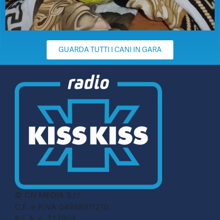
GUARDA TUTTI I CANI IN GARA
© CN MEDIA S.r.l.
C.F. e P.IVA 04998911210
R.E.A. n. 727803