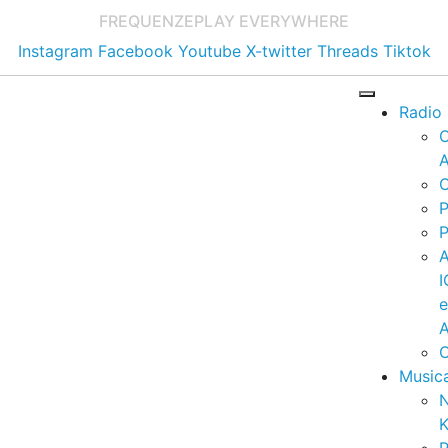
FREQUENZE
PLAY EVERYWHERE
Instagram
Facebook
Youtube
X-twitter
Threads
Tiktok
Radio
A
C
P
P
I
A
C
Music
K