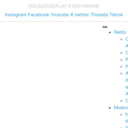
FREQUENZE
PLAY EVERYWHERE
Instagram
Facebook
Youtube
X-twitter
Threads
Tiktok
Radio
A
C
P
P
I
A
C
Music
K