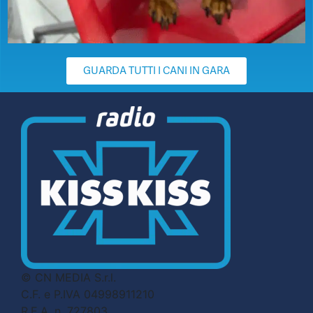
GUARDA TUTTI I CANI IN GARA
© CN MEDIA S.r.l.
C.F. e P.IVA 04998911210
R.E.A. n. 727803