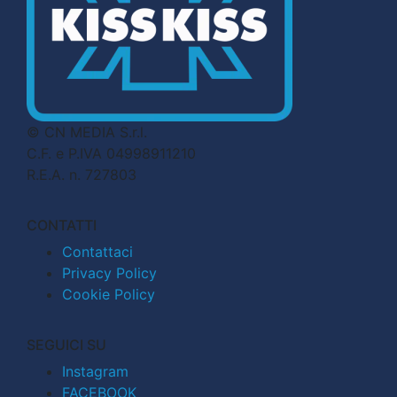
© CN MEDIA S.r.l.
C.F. e P.IVA 04998911210
R.E.A. n. 727803
CONTATTI
Contattaci
Privacy Policy
Cookie Policy
SEGUICI SU
Instagram
FACEBOOK