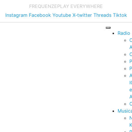
FREQUENZE
PLAY EVERYWHERE
Instagram
Facebook
Youtube
X-twitter
Threads
Tiktok
Radio
A
C
P
P
I
A
C
Music
K