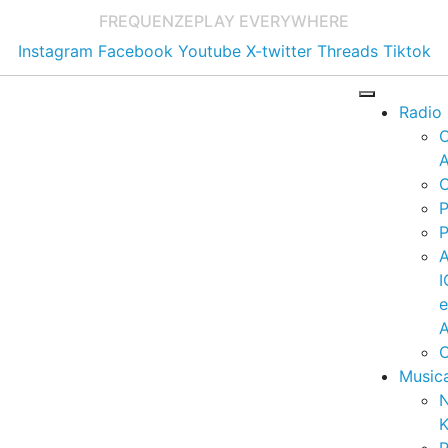
FREQUENZE
PLAY EVERYWHERE
Instagram
Facebook
Youtube
X-twitter
Threads
Tiktok
Radio
A
C
P
P
I
A
C
Music
K