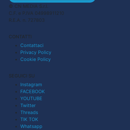
© CN MEDIA S.r.l.
C.F. e P.IVA 04998911210
R.E.A. n. 727803
CONTATTI
Contattaci
Privacy Policy
Cookie Policy
SEGUICI SU
Instagram
FACEBOOK
YOUTUBE
Twitter
Threads
TIK TOK
Whatsapp