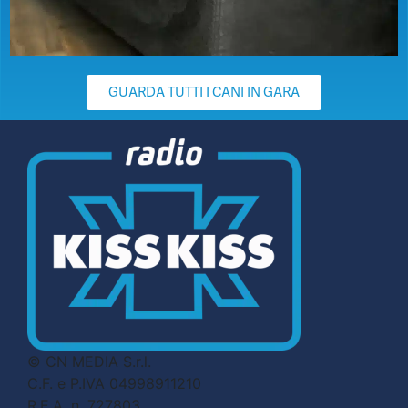
GUARDA TUTTI I CANI IN GARA
© CN MEDIA S.r.l.
C.F. e P.IVA 04998911210
R.E.A. n. 727803