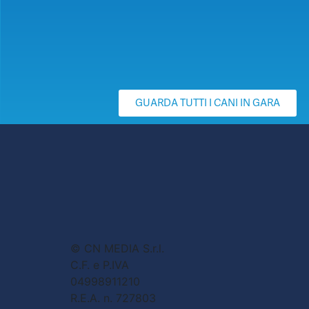
GUARDA TUTTI I CANI IN GARA
© CN MEDIA S.r.l.
C.F. e P.IVA
04998911210
R.E.A. n. 727803