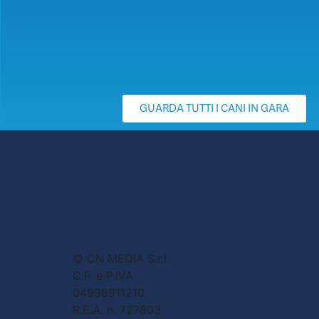
GUARDA TUTTI I CANI IN GARA
© CN MEDIA S.r.l.
C.F. e P.IVA
04998911210
R.E.A. n. 727803