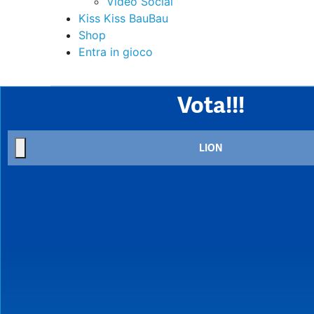
Video Social
Kiss Kiss BauBau
Shop
Entra in gioco
Vota!!!
LION