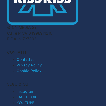
© CN MEDIA S.r.l.
C.F. e P.IVA 04998911210
R.E.A. n. 727803
CONTATTI
Contattaci
Privacy Policy
Cookie Policy
SEGUICI SU
Instagram
FACEBOOK
YOUTUBE