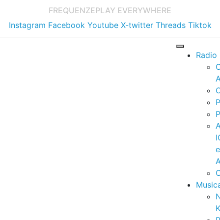
FREQUENZE
PLAY EVERYWHERE
Instagram
Facebook
Youtube
X-twitter
Threads
Tiktok
Radio
A
C
P
P
I
A
C
Music
K