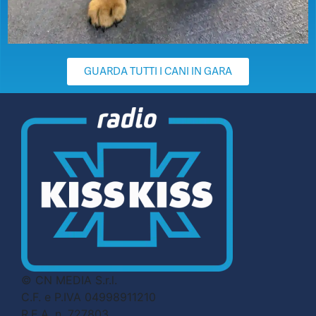
GUARDA TUTTI I CANI IN GARA
© CN MEDIA S.r.l.
C.F. e P.IVA 04998911210
R.E.A. n. 727803