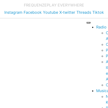
FREQUENZE
PLAY EVERYWHERE
Instagram
Facebook
Youtube
X-twitter
Threads
Tiktok
Radio
A
C
P
P
I
A
C
Music
K