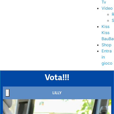
Tv
Video
R
S
Kiss
Kiss
BauBa
Shop
Entra
in
gioco
Vota!!!
LILLY