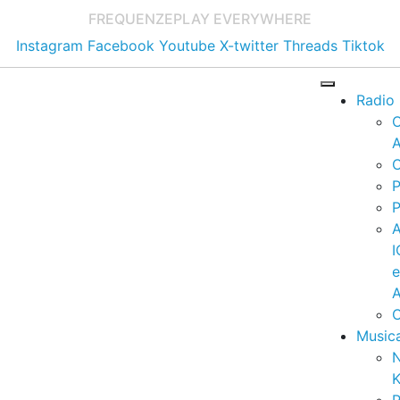
FREQUENZE
PLAY EVERYWHERE
Instagram
Facebook
Youtube
X-twitter
Threads
Tiktok
Radio
A
C
P
P
I
A
C
Music
K