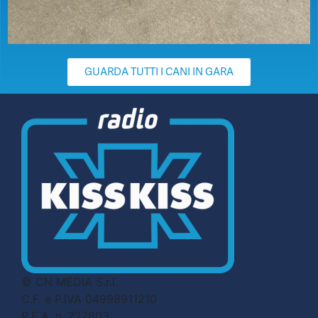
GUARDA TUTTI I CANI IN GARA
© CN MEDIA S.r.l.
C.F. e P.IVA 04998911210
R.E.A. n. 727803