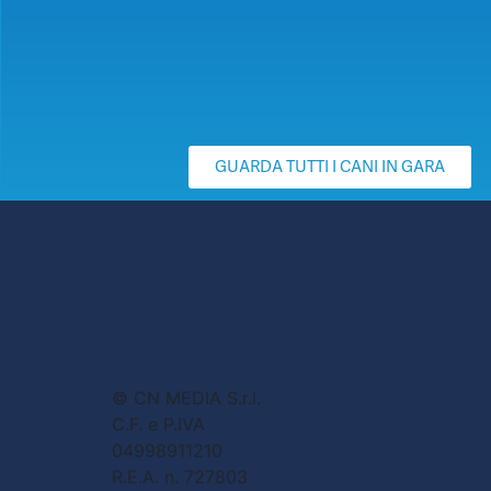
GUARDA TUTTI I CANI IN GARA
© CN MEDIA S.r.l.
C.F. e P.IVA
04998911210
R.E.A. n. 727803