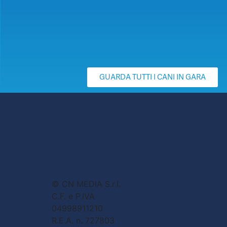
GUARDA TUTTI I CANI IN GARA
© CN MEDIA S.r.l.
C.F. e P.IVA
04998911210
R.E.A. n. 727803