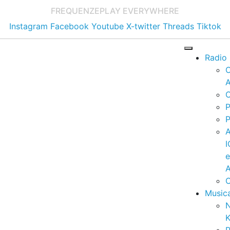
FREQUENZE
PLAY EVERYWHERE
Instagram
Facebook
Youtube
X-twitter
Threads
Tiktok
Radio
A
C
P
P
I
A
C
Music
K