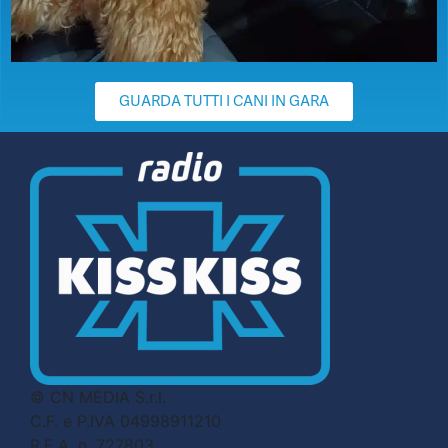
GUARDA TUTTI I CANI IN GARA
© CN MEDIA S.r.l.
C.F. e P.IVA 04998911210
R.E.A. n. 727803