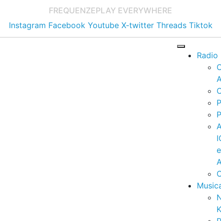
FREQUENZE
PLAY EVERYWHERE
Instagram
Facebook
Youtube
X-twitter
Threads
Tiktok
Radio
A
C
P
P
I
A
C
Music
K