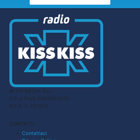
© CN MEDIA S.r.l.
C.F. e P.IVA 04998911210
R.E.A. n. 727803
CONTATTI
Contattaci