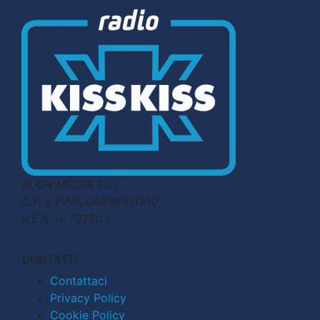
© CN MEDIA S.r.l.
C.F. e P.IVA 04998911210
R.E.A. n. 727803
CONTATTI
Contattaci
Privacy Policy
Cookie Policy