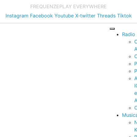
FREQUENZE
PLAY EVERYWHERE
Instagram
Facebook
Youtube
X-twitter
Threads
Tiktok
Radio
A
C
P
P
I
A
C
Music
K