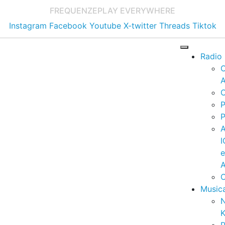
FREQUENZE
PLAY EVERYWHERE
Instagram
Facebook
Youtube
X-twitter
Threads
Tiktok
Radio
A
C
P
P
I
A
C
Music
K