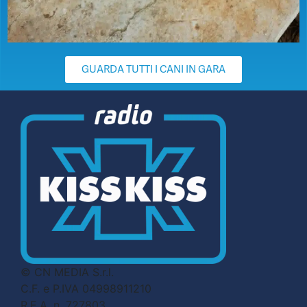
GUARDA TUTTI I CANI IN GARA
© CN MEDIA S.r.l.
C.F. e P.IVA 04998911210
R.E.A. n. 727803