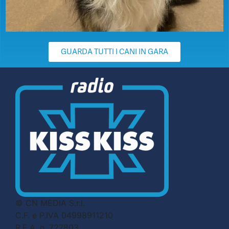
GUARDA TUTTI I CANI IN GARA
© CN MEDIA S.r.l.
C.F. e P.IVA 04998911210
R.E.A. n. 727803