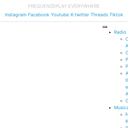
FREQUENZE
PLAY EVERYWHERE
Instagram
Facebook
Youtube
X-twitter
Threads
Tiktok
Radio
A
C
P
P
I
A
C
Music
K