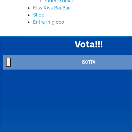
Video Social
Kiss Kiss BauBau
Shop
Entra in gioco
Vota!!!
ISOTTA