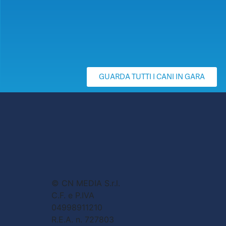
GUARDA TUTTI I CANI IN GARA
© CN MEDIA S.r.l.
C.F. e P.IVA
04998911210
R.E.A. n. 727803