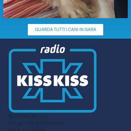
GUARDA TUTTI I CANI IN GARA
© CN MEDIA S.r.l.
C.F. e P.IVA 04998911210
R.E.A. n. 727803