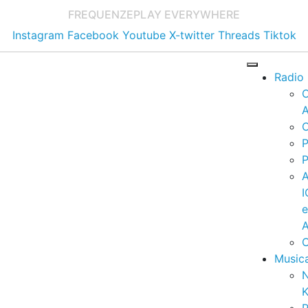
FREQUENZE
PLAY EVERYWHERE
Instagram
Facebook
Youtube
X-twitter
Threads
Tiktok
Radio
A
C
P
P
I
A
C
Music
K