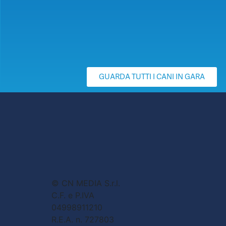
GUARDA TUTTI I CANI IN GARA
© CN MEDIA S.r.l.
C.F. e P.IVA
04998911210
R.E.A. n. 727803