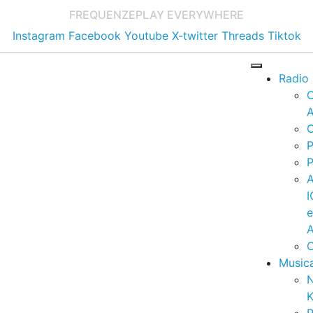
FREQUENZE
PLAY EVERYWHERE
Instagram
Facebook
Youtube
X-twitter
Threads
Tiktok
Radio
A
C
P
P
I
A
C
Music
K