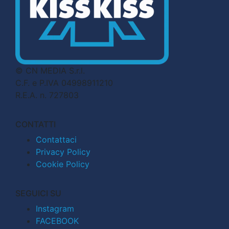
© CN MEDIA S.r.l.
C.F. e P.IVA 04998911210
R.E.A. n. 727803
CONTATTI
Contattaci
Privacy Policy
Cookie Policy
SEGUICI SU
Instagram
FACEBOOK