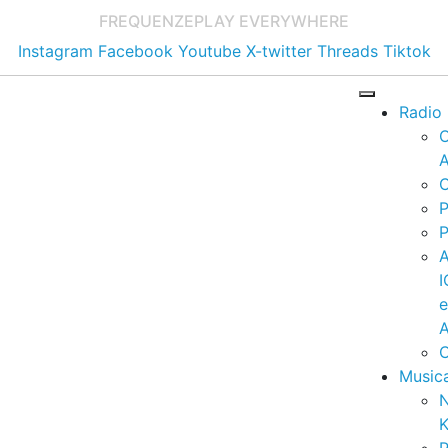
FREQUENZE
PLAY EVERYWHERE
Instagram
Facebook
Youtube
X-twitter
Threads
Tiktok
Radio
A
C
P
P
I
A
C
Music
K