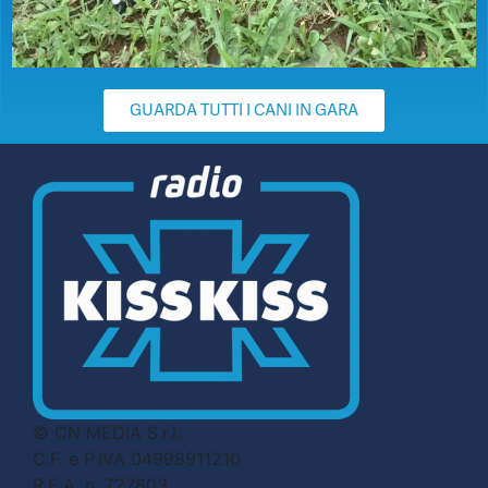
GUARDA TUTTI I CANI IN GARA
© CN MEDIA S.r.l.
C.F. e P.IVA 04998911210
R.E.A. n. 727803