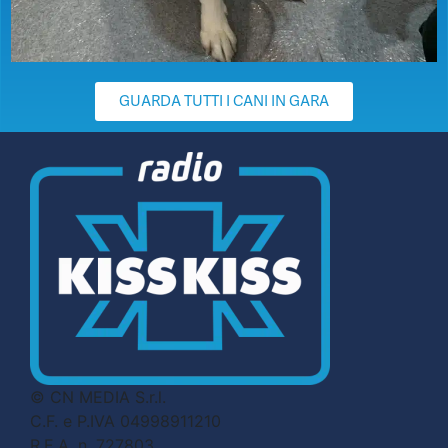
GUARDA TUTTI I CANI IN GARA
© CN MEDIA S.r.l.
C.F. e P.IVA 04998911210
R.E.A. n. 727803