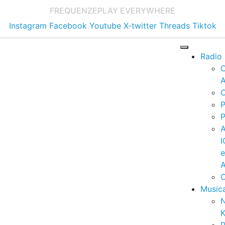
FREQUENZE
PLAY EVERYWHERE
Instagram
Facebook
Youtube
X-twitter
Threads
Tiktok
Radio
A
C
P
P
I
A
C
Music
K