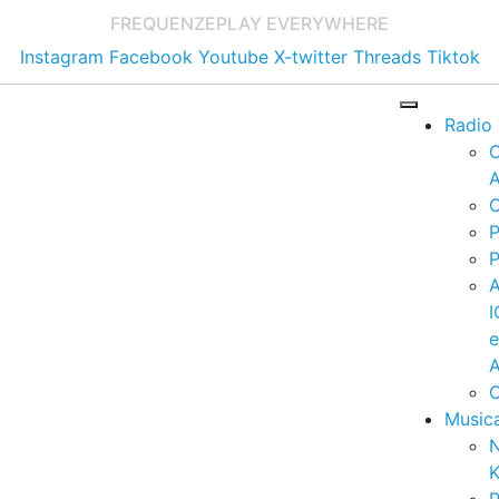
FREQUENZE
PLAY EVERYWHERE
Instagram
Facebook
Youtube
X-twitter
Threads
Tiktok
Radio
A
C
P
P
I
A
C
Music
K