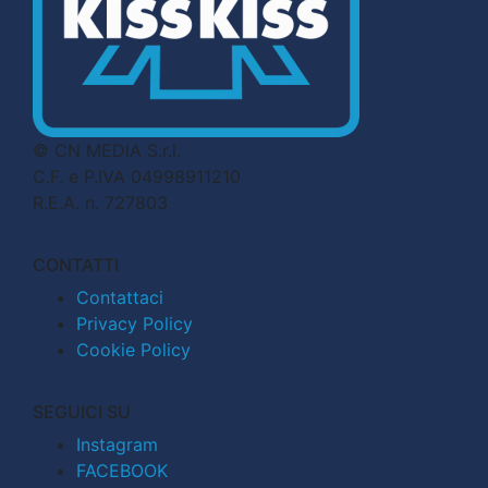
© CN MEDIA S.r.l.
C.F. e P.IVA 04998911210
R.E.A. n. 727803
CONTATTI
Contattaci
Privacy Policy
Cookie Policy
SEGUICI SU
Instagram
FACEBOOK