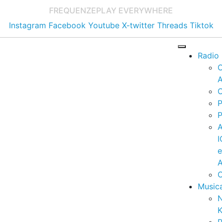
FREQUENZE
PLAY EVERYWHERE
Instagram
Facebook
Youtube
X-twitter
Threads
Tiktok
Radio
A
C
P
P
I
A
C
Music
K