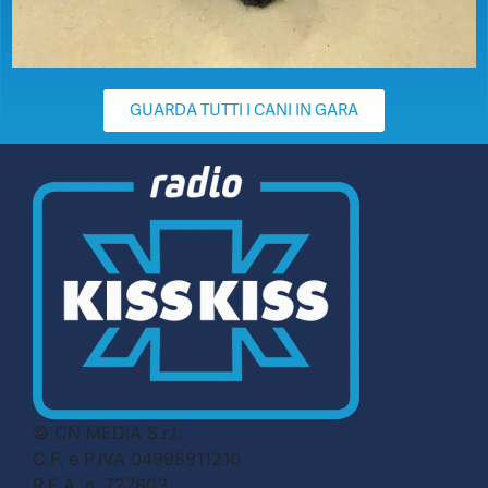
GUARDA TUTTI I CANI IN GARA
© CN MEDIA S.r.l.
C.F. e P.IVA 04998911210
R.E.A. n. 727803