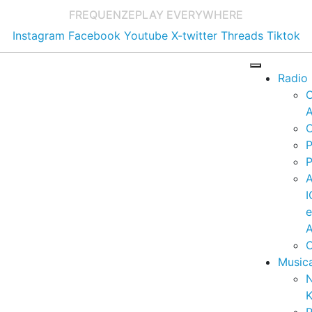
FREQUENZE
PLAY EVERYWHERE
Instagram
Facebook
Youtube
X-twitter
Threads
Tiktok
Radio
A
C
P
P
I
A
C
Music
K