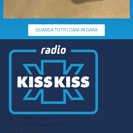
GUARDA TUTTI I CANI IN GARA
© CN MEDIA S.r.l.
C.F. e P.IVA 04998911210
R.E.A. n. 727803