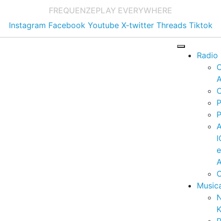
FREQUENZE
PLAY EVERYWHERE
Instagram
Facebook
Youtube
X-twitter
Threads
Tiktok
Radio
A
C
P
P
I
A
C
Music
K