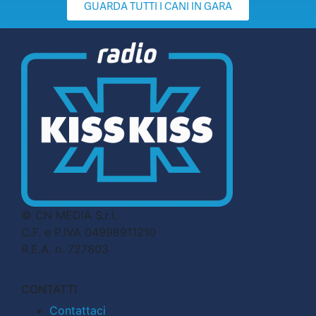
GUARDA TUTTI I CANI IN GARA
© CN MEDIA S.r.l.
C.F. e P.IVA 04998911210
R.E.A. n. 727803
CONTATTI
Contattaci