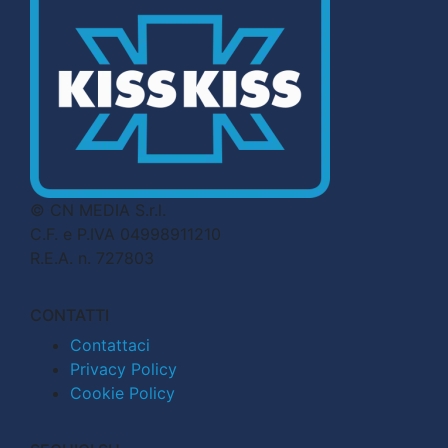
© CN MEDIA S.r.l.
C.F. e P.IVA 04998911210
R.E.A. n. 727803
CONTATTI
Contattaci
Privacy Policy
Cookie Policy