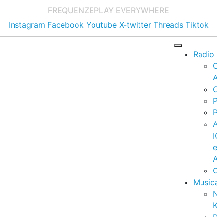
FREQUENZE
PLAY EVERYWHERE
Instagram
Facebook
Youtube
X-twitter
Threads
Tiktok
Radio
A
C
P
P
I
A
C
Music
K