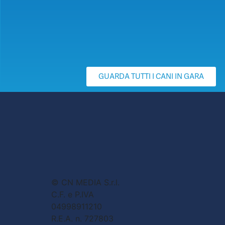
GUARDA TUTTI I CANI IN GARA
© CN MEDIA S.r.l.
C.F. e P.IVA
04998911210
R.E.A. n. 727803