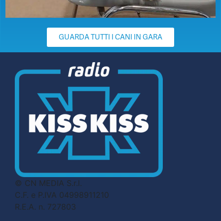
GUARDA TUTTI I CANI IN GARA
© CN MEDIA S.r.l.
C.F. e P.IVA 04998911210
R.E.A. n. 727803