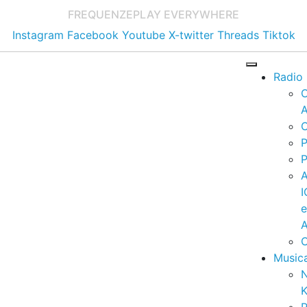
FREQUENZE
PLAY EVERYWHERE
Instagram
Facebook
Youtube
X-twitter
Threads
Tiktok
Radio
A
C
P
P
I
A
C
Music
K