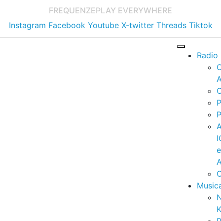
FREQUENZE
PLAY EVERYWHERE
Instagram
Facebook
Youtube
X-twitter
Threads
Tiktok
Radio
A
C
P
P
I
A
C
Music
K