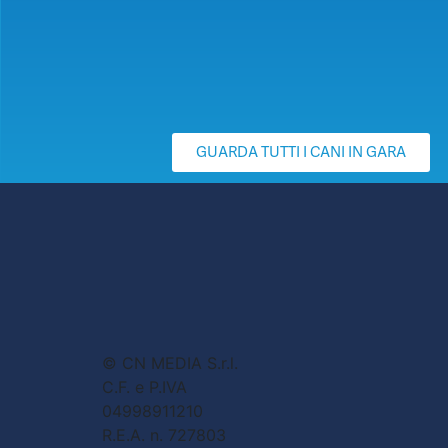
GUARDA TUTTI I CANI IN GARA
© CN MEDIA S.r.l.
C.F. e P.IVA
04998911210
R.E.A. n. 727803