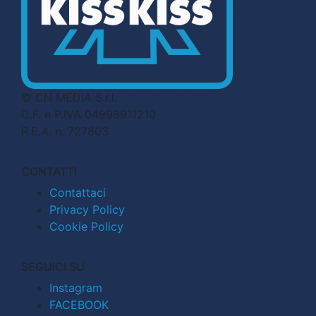
© CN MEDIA S.r.l.
C.F. e P.IVA 04998911210
R.E.A. n. 727803
CONTATTI
Contattaci
Privacy Policy
Cookie Policy
SEGUICI SU
Instagram
FACEBOOK