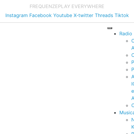
FREQUENZE
PLAY EVERYWHERE
Instagram
Facebook
Youtube
X-twitter
Threads
Tiktok
Radio
A
C
P
P
I
A
C
Music
K