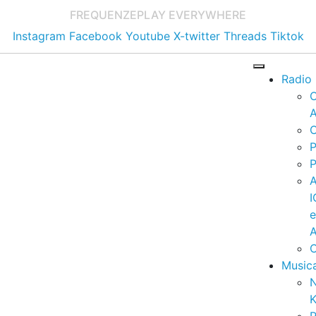
FREQUENZE
PLAY EVERYWHERE
Instagram
Facebook
Youtube
X-twitter
Threads
Tiktok
Radio
A
C
P
P
I
A
C
Music
K