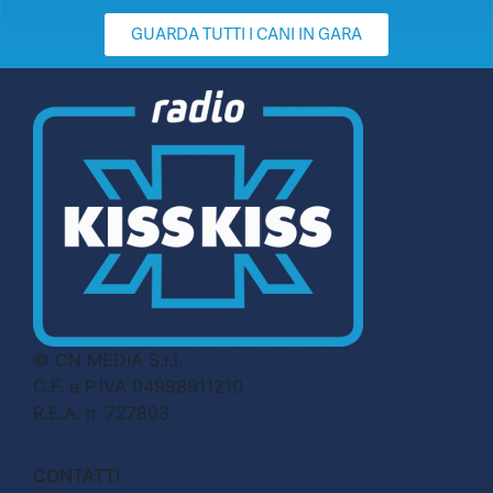
GUARDA TUTTI I CANI IN GARA
© CN MEDIA S.r.l.
C.F. e P.IVA 04998911210
R.E.A. n. 727803
CONTATTI