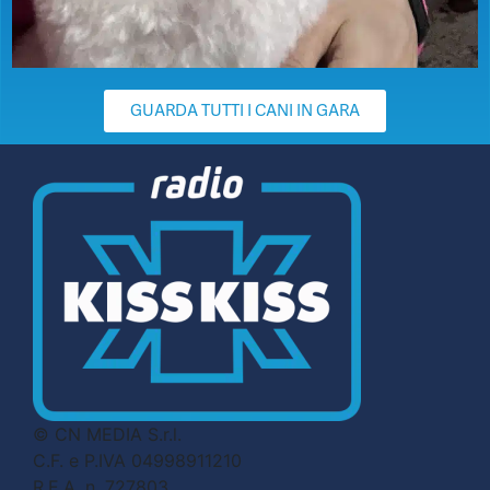
GUARDA TUTTI I CANI IN GARA
© CN MEDIA S.r.l.
C.F. e P.IVA 04998911210
R.E.A. n. 727803