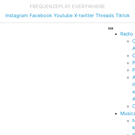
FREQUENZE
PLAY EVERYWHERE
Instagram
Facebook
Youtube
X-twitter
Threads
Tiktok
Radio
A
C
P
P
I
A
C
Music
K