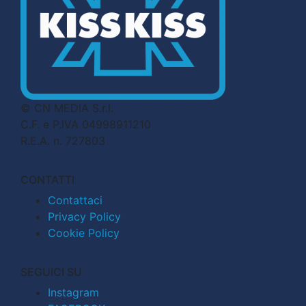
© CN MEDIA S.r.l.
C.F. e P.IVA 04998911210
R.E.A. n. 727803
CONTATTI
Contattaci
Privacy Policy
Cookie Policy
SEGUICI SU
Instagram