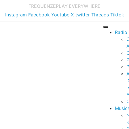
FREQUENZE
PLAY EVERYWHERE
Instagram
Facebook
Youtube
X-twitter
Threads
Tiktok
Radio
A
C
P
P
I
A
C
Music
K