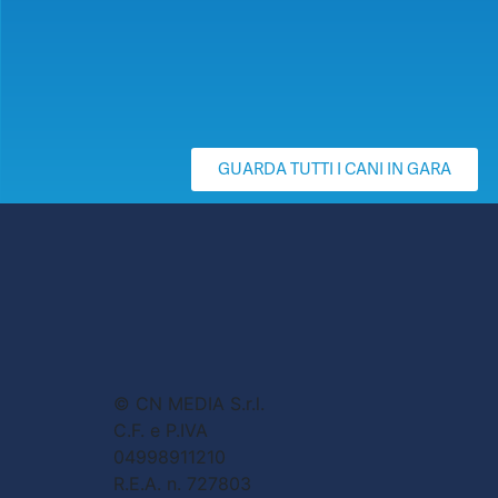
GUARDA TUTTI I CANI IN GARA
© CN MEDIA S.r.l.
C.F. e P.IVA
04998911210
R.E.A. n. 727803