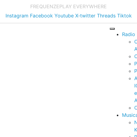
FREQUENZE
PLAY EVERYWHERE
Instagram
Facebook
Youtube
X-twitter
Threads
Tiktok
Radio
A
C
P
P
I
A
C
Music
K