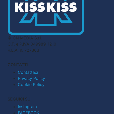
© CN MEDIA S.r.l.
C.F. e P.IVA 04998911210
R.E.A. n. 727803
CONTATTI
Contattaci
Privacy Policy
Cookie Policy
SEGUICI SU
Instagram
FACEBOOK