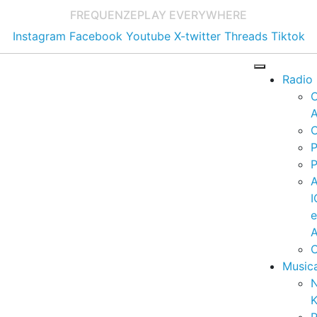
FREQUENZE
PLAY EVERYWHERE
Instagram
Facebook
Youtube
X-twitter
Threads
Tiktok
Radio
A
C
P
P
I
A
C
Music
K