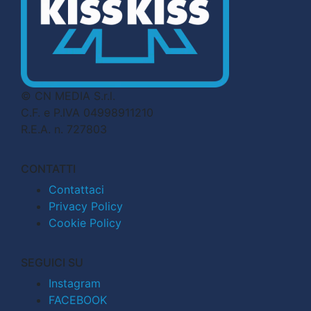
© CN MEDIA S.r.l.
C.F. e P.IVA 04998911210
R.E.A. n. 727803
CONTATTI
Contattaci
Privacy Policy
Cookie Policy
SEGUICI SU
Instagram
FACEBOOK